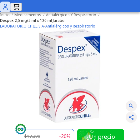
Inicio
/
Medicamentos
/
Antialérgicos Y Respiratorio
/
Despex 2,5 mg/5 ml x 120 ml Jarabe
LABORATORIO CHILE S A
Antialérgicos y Respiratorio
-
20
%
¿Un precio
$17.399