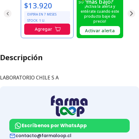
más bajo?
$13.920
¡Activa la alerta y
entérate cuando este
EXPIRA EN
7
MESES
producto baje de
STOCK:
1
U.
precio!
Agregar
Activar alerta
Descripción
LABORATORIO CHILE S A
Escríbenos por WhatsApp
contacto@farmaloop.cl