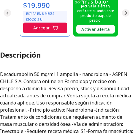
más bajo?
$19.990
¡Activa la alerta y
entérate cuando este
EXPIRA EN
8
MESES
producto baje de
STOCK:
2
U.
precio!
Agregar
Activar alerta
Descripción
Decadurabolin 50 mg/ml 1 ampolla - nandrolona - ASPEN
CHILE S.A. Compra online en Farmaloop y recibe con
despacho a domicilio. Revisa precio, stock y disponibilidad
actualizada antes de comprar. Venta sujeta a receta médica
cuando aplique. Uso responsable según indicación
profesional. -Principio activo: Nandrolona -Indicación:
Tratamiento de condiciones que requieren aumento de
masa muscular o densidad ósea -Vía de administración:
Inyectable -Requiere receta médica: Sí -Forma farmacéutica: