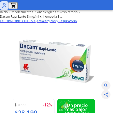
Inicio
/
Medicamentos
/
Antialérgicos Y Respiratorio
/
Dacam Rapi-Lento 3 mg/ml x 1 Ampolla 3 ml
LABORATORIO CHILE S A
Antialérgicos y Respiratorio
-
12
%
¿Un precio
$31.990
más bajo?
$28.190