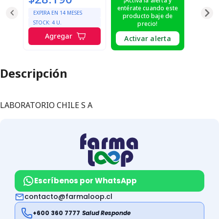
¡Activa la alerta y
entérate cuando este
EXPIRA EN
14
MESES
producto baje de
STOCK:
4
U.
precio!
Agregar
Activar alerta
Descripción
LABORATORIO CHILE S A
Escríbenos por WhatsApp
contacto@farmaloop.cl
+600 360 7777
Salud Responde