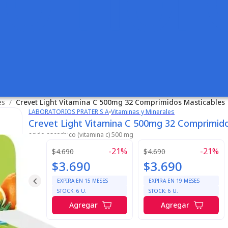
es
/
Crevet Light Vitamina C 500mg 32 Comprimidos Masticables
LABORATORIOS PRATER S A
Vitaminas y Minerales
Crevet Light Vitamina C 500mg 32 Comprimid
acido ascorbico (vitamina c) 500 mg
-
21
%
-
21
%
$4.690
$4.690
$3.690
$3.690
EXPIRA EN
15
MESES
EXPIRA EN
19
MESES
STOCK:
6
U.
STOCK:
6
U.
Agregar
Agregar