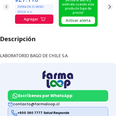
¡Activa la alerta y
entérate cuando este
EXPIRA EN
25
MESES
producto baje de
STOCK:
6
U.
precio!
Agregar
Activar alerta
Descripción
LABORATORIO BAGO DE CHILE S.A.
Escríbenos por WhatsApp
contacto@farmaloop.cl
+600 360 7777
Salud Responde