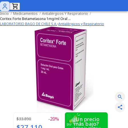
Inicio
/
Medicamentos
/
Antialérgicos Y Respiratorio
/
Coritex Forte Betametasona 1mg/ml Oral Gotas 30ml
LABORATORIO BAGO DE CHILE S.A.
Antialérgicos y Respiratorio
-
20
%
¿Un precio
$33.890
más bajo?
$27.110