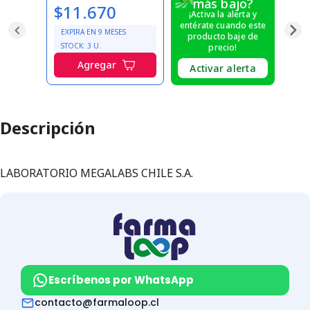
más bajo?
$11.670
¡Activa la alerta y
entérate cuando este
EXPIRA EN
9
MESES
producto baje de
STOCK:
3
U.
precio!
Agregar
Activar alerta
Descripción
LABORATORIO MEGALABS CHILE S.A.
Escríbenos por WhatsApp
contacto@farmaloop.cl