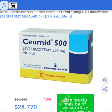
Inicio
/
Medicamentos
/
Salud Mental
/
Ceumid 500mg x 30 Comprimidos
LABORATORIO MEGALABS CHILE S.A.
Salud Mental
-
12
%
¿Un precio
$32.690
más bajo?
$28.770
¡Activa la alerta y
entérate cuando este