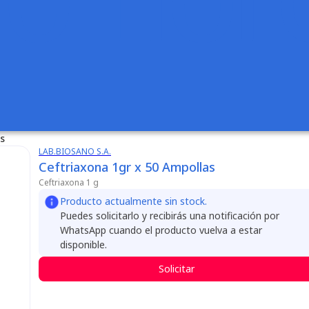
s
LAB.BIOSANO S.A.
Ceftriaxona 1gr x 50 Ampollas
Ceftriaxona 1 g
Producto actualmente sin stock.
Puedes solicitarlo y recibirás una notificación por
WhatsApp cuando el producto vuelva a estar
disponible.
Solicitar