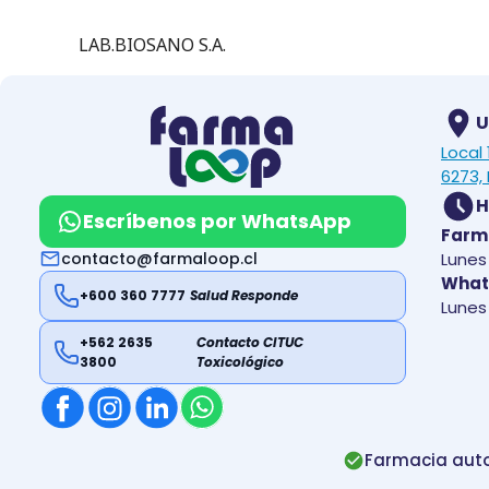
LAB.BIOSANO S.A.
U
Local
6273, 
H
Escríbenos por WhatsApp
Farm
contacto@farmaloop.cl
Lunes 
What
+600 360 7777
Salud Responde
Lunes 
+562 2635
Contacto CITUC
3800
Toxicológico
Farmacia auto