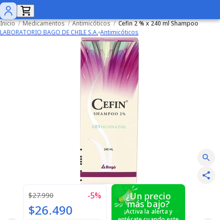
Inicio
/
Medicamentos
/
Antimicóticos
/
Cefin 2 % x 240 ml Shampoo
LABORATORIO BAGO DE CHILE S.A.
Antimicóticos
-
5
%
¿Un precio
$27.990
más bajo?
$26.490
¡Activa la alerta y
entérate cuando este