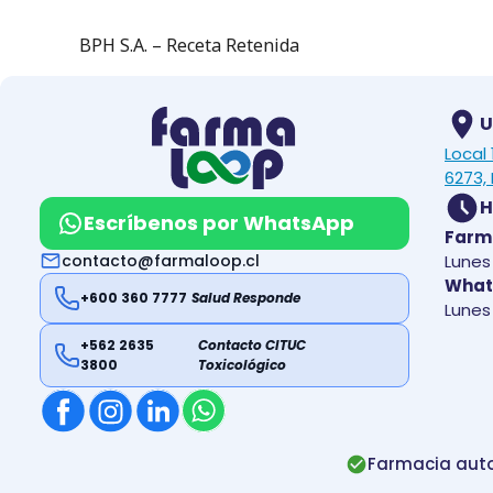
BPH S.A. – Receta Retenida
U
Local
6273, 
H
Escríbenos por WhatsApp
Farm
contacto@farmaloop.cl
Lunes 
What
+600 360 7777
Salud Responde
Lunes 
+562 2635
Contacto CITUC
3800
Toxicológico
Farmacia auto