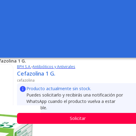
fazolina 1 G.
BPH S.A.
Antibióticos y Antivirales
Cefazolina 1 G.
cefazolina
Producto actualmente sin stock.
Puedes solicitarlo y recibirás una notificación por
WhatsApp cuando el producto vuelva a estar
disponible.
Solicitar