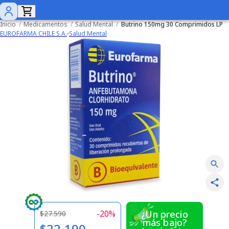
Inicio
/
Medicamentos
/
Salud Mental
/
Butrino 150mg 30 Comprimidos LP
EUROFARMA CHILE S.A.
Salud Mental
-
20
%
¿Un precio
$27.590
más bajo?
$22.190