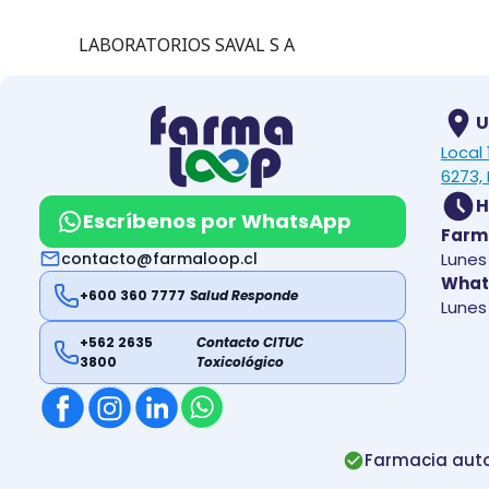
LABORATORIOS SAVAL S A
U
Local
6273, 
H
Escríbenos por WhatsApp
Farm
contacto@farmaloop.cl
Lunes 
What
+600 360 7777
Salud Responde
Lunes 
+562 2635
Contacto CITUC
3800
Toxicológico
Farmacia auto