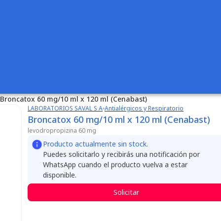
Broncatox 60 mg/10 ml x 120 ml (Cenabast)
LABORATORIOS SAVAL S A
Antialérgicos y Respiratorio
Broncatox 60 mg/10 ml x 120 ml (Cenabast)
levodropropizina 60 mg
Producto actualmente sin stock.
Puedes solicitarlo y recibirás una notificación por
WhatsApp cuando el producto vuelva a estar
disponible.
Solicitar