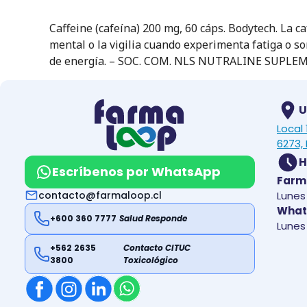
Caffeine (cafeína) 200 mg, 60 cáps. Bodytech. La 
mental o la vigilia cuando experimenta fatiga o s
de energía. – SOC. COM. NLS NUTRALINE SUPLE
U
Local
6273, 
H
Escríbenos por WhatsApp
Farm
contacto@farmaloop.cl
Lunes 
What
+600 360 7777
Salud Responde
Lunes 
+562 2635
Contacto CITUC
3800
Toxicológico