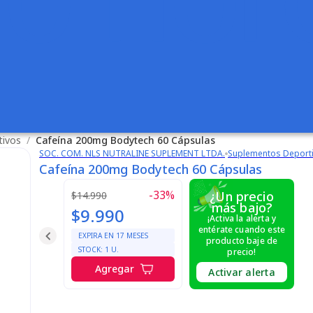
tivos
/
Cafeína 200mg Bodytech 60 Cápsulas
SOC. COM. NLS NUTRALINE SUPLEMENT LTDA.
Suplementos Deport
Cafeína 200mg Bodytech 60 Cápsulas
-
33
%
¿Un precio
$14.990
más bajo?
$9.990
¡Activa la alerta y
entérate cuando este
EXPIRA EN
17
MESES
producto baje de
STOCK:
1
U.
precio!
Agregar
Activar alerta