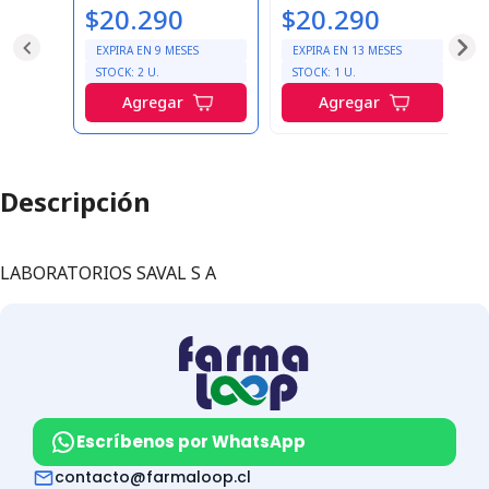
$20.290
$20.290
e
EXPIRA EN
9
MESES
EXPIRA EN
13
MESES
STOCK:
2
U.
STOCK:
1
U.
Agregar
Agregar
Descripción
LABORATORIOS SAVAL S A
Escríbenos por WhatsApp
contacto@farmaloop.cl