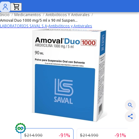
Inicio
/
Medicamentos
/
Antibióticos Y Antivirales
/
Amoval Duo 1000 mg/5 ml x 90 ml Suspension Oral
LABORATORIOS SAVAL S A
Antibióticos y Antivirales
-
91
%
-
91
%
$214.990
$214.990