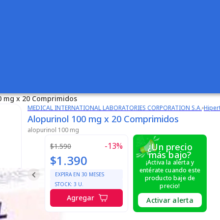
00 mg x 20 Comprimidos
MEDICAL INTERNATIONAL LABORATORIES CORPORATION S.A.
Hiper
Alopurinol 100 mg x 20 Comprimidos
alopurinol 100 mg
-
13
%
¿Un precio
$1.590
más bajo?
$1.390
¡Activa la alerta y
entérate cuando este
EXPIRA EN
30
MESES
producto baje de
STOCK:
3
U.
precio!
Agregar
Activar alerta