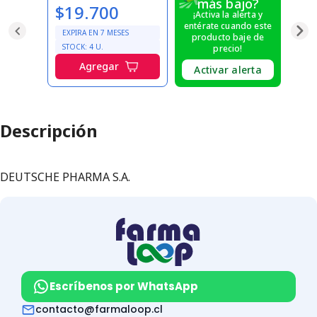
más bajo?
$19.700
¡Activa la alerta y
entérate cuando este
EXPIRA EN
7
MESES
producto baje de
STOCK:
4
U.
precio!
Agregar
Activar alerta
Descripción
DEUTSCHE PHARMA S.A.
Escríbenos por WhatsApp
contacto@farmaloop.cl