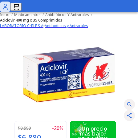
Inicio
/
Medicamentos
/
Antibióticos Y Antivirales
/
Aciclovir 400 mg x 35 Comprimidos
LABORATORIO CHILE S A
Antibióticos y Antivirales
-
20
%
¿Un precio
$8.599
más bajo?
$6.880