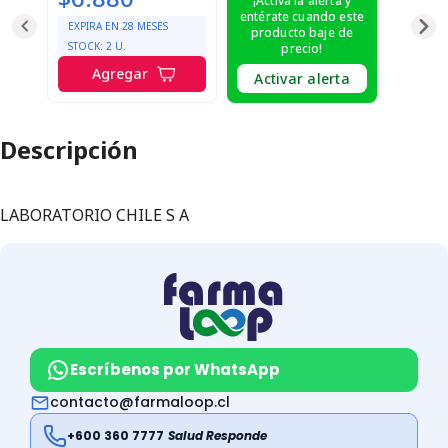
¡Activa la alerta y
entérate cuando este
EXPIRA EN
28
MESES
producto baje de
STOCK:
2
U.
precio!
Agregar
Activar alerta
Descripción
LABORATORIO CHILE S A
Escríbenos por WhatsApp
contacto@farmaloop.cl
+600 360 7777
Salud Responde