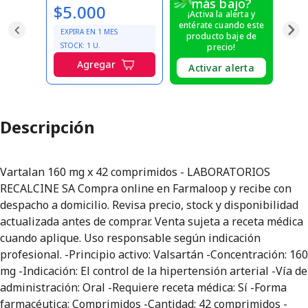
más bajo?
$5.000
¡Activa la alerta y
entérate cuando este
EXPIRA EN
1
MES
producto baje de
STOCK:
1
U.
precio!
Agregar
Activar alerta
Descripción
Vartalan 160 mg x 42 comprimidos - LABORATORIOS
RECALCINE SA Compra online en Farmaloop y recibe con
despacho a domicilio. Revisa precio, stock y disponibilidad
actualizada antes de comprar. Venta sujeta a receta médica
cuando aplique. Uso responsable según indicación
profesional. -Principio activo: Valsartán -Concentración: 160
mg -Indicación: El control de la hipertensión arterial -Vía de
administración: Oral -Requiere receta médica: Sí -Forma
farmacéutica: Comprimidos -Cantidad: 42 comprimidos -