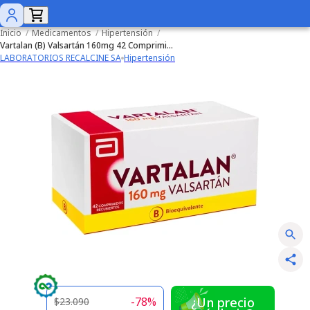
Inicio
/
Medicamentos
/
Hipertensión
/
Vartalan (B) Valsartán 160mg 42 Comprimidos
LABORATORIOS RECALCINE SA
Hipertensión
-
78
%
¿Un precio
$23.090