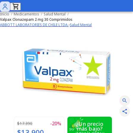
Inicio
/
Medicamentos
/
Salud Mental
/
Valpax Clonazepam 2 mg 30 Comprimidos
ABBOTT LABORATORIES DE CHILE LTDA.
Salud Mental
-
20
%
¿Un precio
$17.390
más bajo?
$13.900