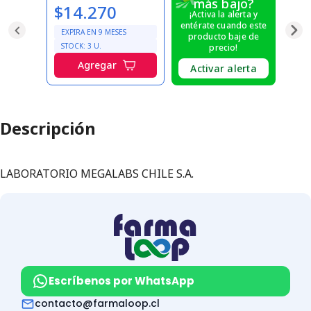
más bajo?
$14.270
¡Activa la alerta y
entérate cuando este
EXPIRA EN
9
MESES
producto baje de
STOCK:
3
U.
precio!
Agregar
Activar alerta
Descripción
LABORATORIO MEGALABS CHILE S.A.
Escríbenos por WhatsApp
contacto@farmaloop.cl