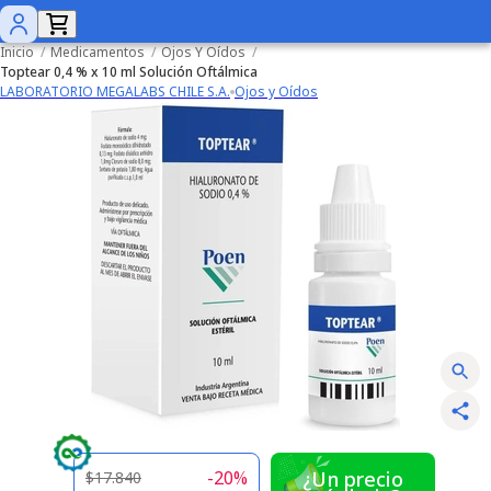
Inicio
/
Medicamentos
/
Ojos Y Oídos
/
Toptear 0,4 % x 10 ml Solución Oftálmica
LABORATORIO MEGALABS CHILE S.A.
Ojos y Oídos
-
20
%
¿Un precio
$17.840