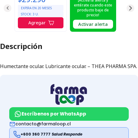
¡Activa la alerta y
entérate cuando este
EXPIRA EN
20
MESES
producto baje de
STOCK:
3
U.
precio!
Agregar
Activar alerta
Descripción
Humectante ocular. Lubricante ocular. – THEA PHARMA SPA.
Escríbenos por WhatsApp
contacto@farmaloop.cl
+600 360 7777
Salud Responde