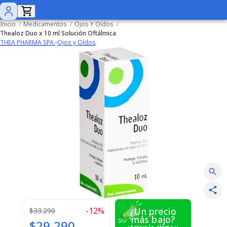
Inicio
/
Medicamentos
/
Ojos Y Oídos
/
Thealoz Duo x 10 ml Solución Oftálmica
THEA PHARMA SPA.
Ojos y Oídos
-
12
%
¿Un precio
$33.290
más bajo?
$29.290