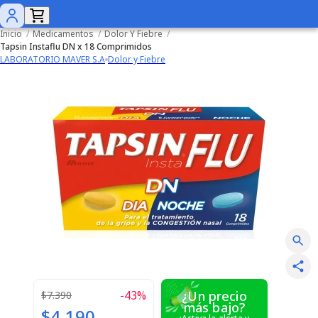
Inicio
/
Medicamentos
/
Dolor Y Fiebre
/
Tapsin Instaflu DN x 18 Comprimidos
LABORATORIO MAVER S.A
Dolor y Fiebre
-
43
%
¿Un precio
$7.390
más bajo?
$4.190