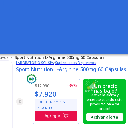
tivos
/
Sport Nutrition L-Arginine 500mg 60 Cápsulas
LABORATORIO SCL SPA
Suplementos Deportivos
Sport Nutrition L-Arginine 500mg 60 Cápsulas
-
39
%
¿Un precio
$12.990
más bajo?
$7.920
¡Activa la alerta y
entérate cuando este
EXPIRA EN
7
MESES
producto baje de
STOCK:
1
U.
precio!
Agregar
Activar alerta