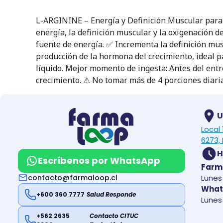
L-ARGININE – Energía y Definición Muscular para
energía, la definición muscular y la oxigenación d
fuente de energía. ✅ Incrementa la definición musc
producción de la hormona del crecimiento, ideal p
líquido. Mejor momento de ingesta: Antes del ent
crecimiento. ⚠ No tomar más de 4 porciones diar
U
Local
6273, 
H
Escríbenos por WhatsApp
Farm
contacto@farmaloop.cl
Lunes 
What
+600 360 7777
Salud Responde
Lunes 
+562 2635
Contacto CITUC