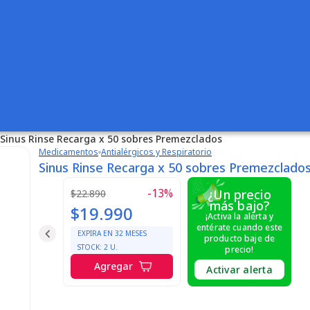
Sinus Rinse Recarga x 50 sobres Premezclados
Medicamentos
Antialérgicos y Respiratorio
Sinus Rinse Recarga x 50 sobres Premezclado
-
13
%
¿Un precio
$22.890
más bajo?
$19.990
¡Activa la alerta y
entérate cuando este
EXPIRA EN
32
MESES
producto baje de
STOCK:
2
U.
precio!
Agregar
Activar alerta