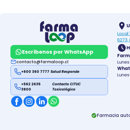
U
Local
6273, 
H
Escríbenos por WhatsApp
Farm
contacto@farmaloop.cl
Lunes 
What
+600 360 7777
Salud Responde
Lunes 
+562 2635
Contacto CITUC
3800
Toxicológico
Farmacia auto