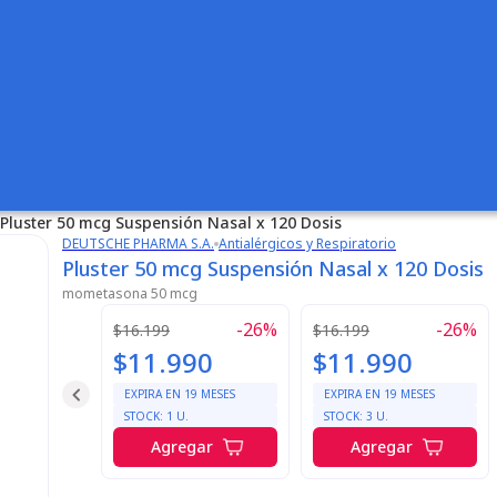
Pluster 50 mcg Suspensión Nasal x 120 Dosis
DEUTSCHE PHARMA S.A.
Antialérgicos y Respiratorio
Pluster 50 mcg Suspensión Nasal x 120 Dosis
mometasona 50 mcg
-
26
%
-
26
%
$16.199
$16.199
$11.990
$11.990
EXPIRA EN
19
MESES
EXPIRA EN
19
MESES
STOCK:
1
U.
STOCK:
3
U.
Agregar
Agregar