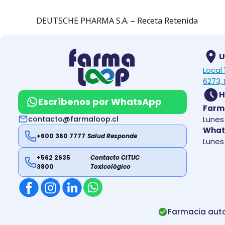
DEUTSCHE PHARMA S.A. – Receta Retenida
U
Local
6273, 
H
Escríbenos por WhatsApp
Farm
contacto@farmaloop.cl
Lunes 
What
+600 360 7777
Salud Responde
Lunes 
+562 2635
Contacto CITUC
3800
Toxicológico
Farmacia auto