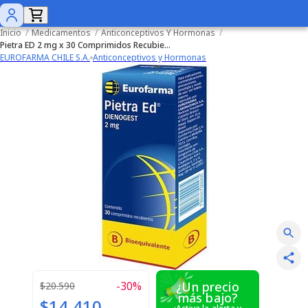
Inicio
/
Medicamentos
/
Anticonceptivos Y Hormonas
/
Pietra ED 2 mg x 30 Comprimidos Recubiertos
EUROFARMA CHILE S.A.
Anticonceptivos y Hormonas
-
30
%
¿Un precio
$20.590
más bajo?
$14.410