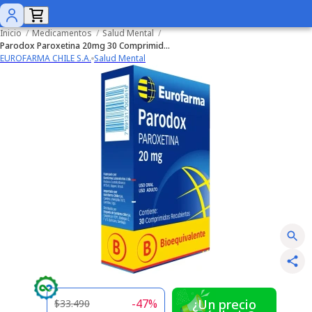
Inicio
/
Medicamentos
/
Salud Mental
/
Parodox Paroxetina 20mg 30 Comprimidos Recubiertos
EUROFARMA CHILE S.A.
Salud Mental
-
47
%
¿Un precio
$33.490