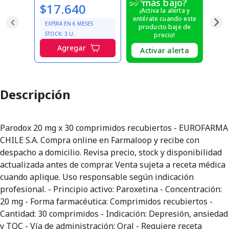
más bajo?
$17.640
¡Activa la alerta y
entérate cuando este
EXPIRA EN
6
MESES
producto baje de
STOCK:
3
U.
precio!
Agregar
Activar alerta
Descripción
Parodox 20 mg x 30 comprimidos recubiertos - EUROFARMA
CHILE S.A. Compra online en Farmaloop y recibe con
despacho a domicilio. Revisa precio, stock y disponibilidad
actualizada antes de comprar. Venta sujeta a receta médica
cuando aplique. Uso responsable según indicación
profesional. - Principio activo: Paroxetina - Concentración:
20 mg - Forma farmacéutica: Comprimidos recubiertos -
Cantidad: 30 comprimidos - Indicación: Depresión, ansiedad
y TOC - Vía de administración: Oral - Requiere receta