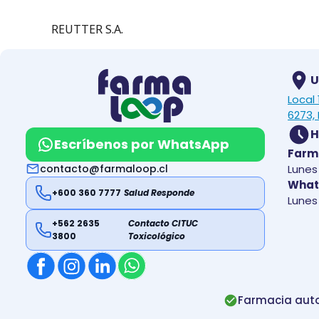
REUTTER S.A.
U
Local
6273, 
H
Escríbenos por WhatsApp
Farm
contacto@farmaloop.cl
Lunes 
What
+600 360 7777
Salud Responde
Lunes 
+562 2635
Contacto CITUC
3800
Toxicológico
Farmacia auto