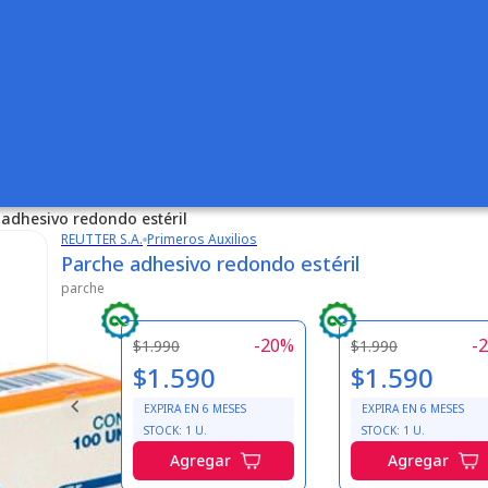
 adhesivo redondo estéril
REUTTER S.A.
Primeros Auxilios
Parche adhesivo redondo estéril
parche
-
20
%
-
2
$1.990
$1.990
$1.590
$1.590
EXPIRA EN
6
MESES
EXPIRA EN
6
MESES
STOCK:
1
U.
STOCK:
1
U.
Agregar
Agregar