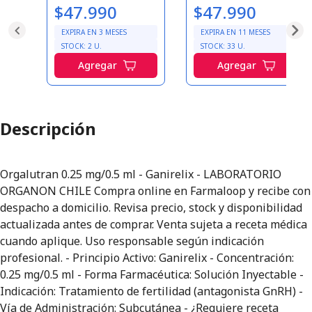
$47.990
$47.990
EXPIRA EN
3
MESES
EXPIRA EN
11
MESES
STOCK:
2
U.
STOCK:
33
U.
Agregar
Agregar
Descripción
Orgalutran 0.25 mg/0.5 ml - Ganirelix - LABORATORIO
ORGANON CHILE Compra online en Farmaloop y recibe con
despacho a domicilio. Revisa precio, stock y disponibilidad
actualizada antes de comprar. Venta sujeta a receta médica
cuando aplique. Uso responsable según indicación
profesional. - Principio Activo: Ganirelix - Concentración:
0.25 mg/0.5 ml - Forma Farmacéutica: Solución Inyectable -
Indicación: Tratamiento de fertilidad (antagonista GnRH) -
Vía de Administración: Subcutánea - ¿Requiere receta