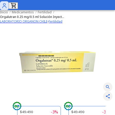
Inicio
/
Medicamentos
/
Fertilidad
/
Orgalutran 0.25 mg/0.5 ml Solución Inyectable
LABORATORIO ORGANON CHILE
Fertilidad
-
3
%
-
3
%
$49.490
$49.490