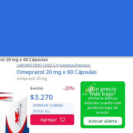
ol 20 mg x 60 Cápsulas
LABORATORIO CHILE S A
Sistema Digestivo
Omeprazol 20 mg x 60 Cápsulas
omeprazol 20 mg
-
20
%
¿Un precio
$4.090
más bajo?
$3.270
¡Activa la alerta y
entérate cuando este
EXPIRA EN
13
MESES
producto baje de
STOCK:
4
U.
precio!
Agregar
Activar alerta