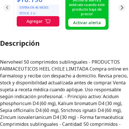
¡Activa la alerta y
entérate cuando este
EXPIRA EN
46
MESES
producto baje de
STOCK:
2
U.
precio!
Agregar
Activar alerta
Descripción
Nervoheel 50 comprimidos sublinguales - PRODUCTOS
FARMACEUTICOS HEEL CHILE LIMITADA Compra online en
Farmaloop y recibe con despacho a domicilio. Revisa precio,
stock y disponibilidad actualizada antes de comprar. Venta
sujeta a receta médica cuando aplique. Uso responsable
según indicación profesional. - Principio activo: Acidum
phosphoricum D4 (60 mg), Kalium bromatum D4 (30 mg),
Sepia officinalis D4 (60 mg), Strichnos ignatii D4 (60 mg),
Zincum isovalerianicum D4 (30 mg) - Forma farmacéutica:
Comprimidos sublinguales - Cantidad: 50 comprimidos -