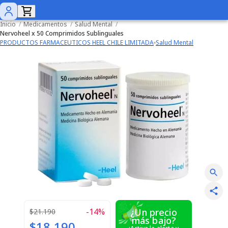
Inicio
/
Medicamentos
/
Salud Mental
/
Nervoheel x 50 Comprimidos Sublinguales
PRODUCTOS FARMACEUTICOS HEEL CHILE LIMITADA
Salud Mental
-
14
%
¿Un precio
$21.190
más bajo?
$18.190