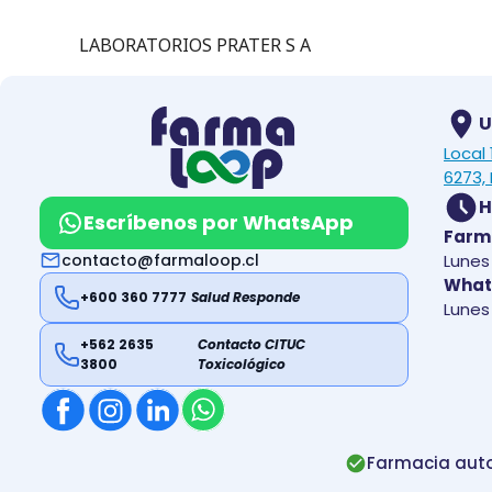
LABORATORIOS PRATER S A
U
Local
6273, 
H
Escríbenos por WhatsApp
Farm
contacto@farmaloop.cl
Lunes 
What
+600 360 7777
Salud Responde
Lunes 
+562 2635
Contacto CITUC
3800
Toxicológico
Farmacia auto