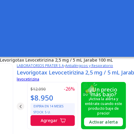
Levorigotax Levocetirizina 2,5 mg / 5 mL Jarabe 100 mL
LABORATORIOS PRATER S A
Antialérgicos y Respiratorio
Levorigotax Levocetirizina 2,5 mg / 5 mL Jara
levocetirizina
-
26
%
¿Un precio
$12.090
más bajo?
$8.950
¡Activa la alerta y
entérate cuando este
EXPIRA EN
14
MESES
producto baje de
STOCK:
5
U.
precio!
Agregar
Activar alerta