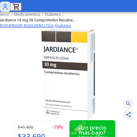
Inicio
/
Medicamentos
/
Diabetes
/
Jardiance 10 mg 30 Comprimidos Recubiertos
BOEHRINGER INGELHEIM LTDA.
Diabetes
-
19
%
¿Un precio
$41.490
más bajo?
$33.690