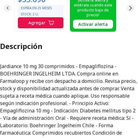
¡Activa la alerta y
entérate cuando este
EXPIRA EN
25
MESES
producto baje de
STOCK:
2
U.
precio!
Agregar
Activar alerta
Descripción
Jardiance 10 mg 30 comprimidos - Empagliflozina -
BOEHRINGER INGELHEIM LTDA. Compra online en
Farmaloop y recibe con despacho a domicilio. Revisa precio,
stock y disponibilidad actualizada antes de comprar. Venta
sujeta a receta médica cuando aplique. Uso responsable
según indicación profesional. - Principio Activo:
Empagliflozina 10 mg - Indicación: Diabetes mellitus tipo 2
- Vía de administración: Oral - Requiere receta médica: Sí -
Laboratorio: Boehringer Ingelheim Chile - Forma
farmacéutica: Comprimidos recubiertos Condición de