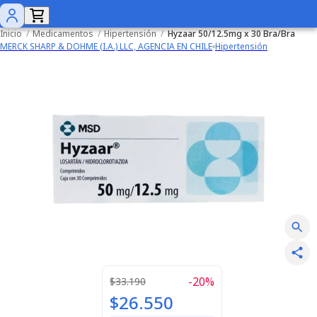
Inicio
/
Medicamentos
/
Hipertensión
/
Hyzaar 50/12.5mg x 30 Bra/Bra
MERCK SHARP & DOHME (I.A.) LLC, AGENCIA EN CHILE
Hipertensión
-
20
%
$33.190
$26.550