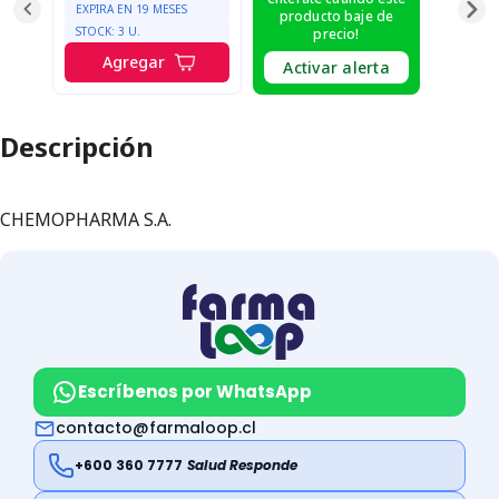
EXPIRA EN
19
MESES
producto baje de
STOCK:
3
U.
precio!
Agregar
Activar alerta
Descripción
CHEMOPHARMA S.A.
Escríbenos por WhatsApp
contacto@farmaloop.cl
+600 360 7777
Salud Responde