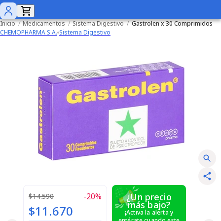
Inicio
/
Medicamentos
/
Sistema Digestivo
/
Gastrolen x 30 Comprimidos
CHEMOPHARMA S.A.
Sistema Digestivo
-
20
%
¿Un precio
$14.590
más bajo?
$11.670
¡Activa la alerta y
entérate cuando este