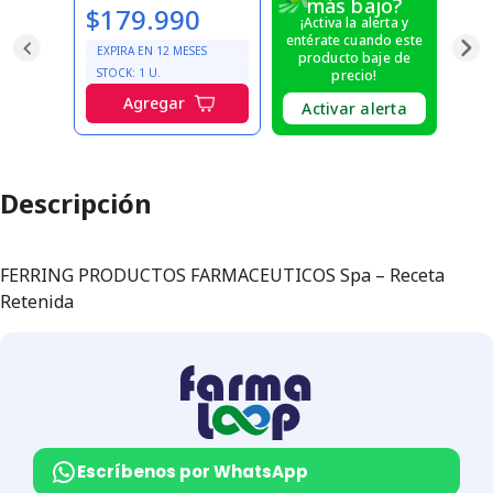
más bajo?
$179.990
¡Activa la alerta y
entérate cuando este
EXPIRA EN
12
MESES
producto baje de
STOCK:
1
U.
precio!
Agregar
Activar alerta
Descripción
FERRING PRODUCTOS FARMACEUTICOS Spa – Receta
Retenida
Escríbenos por WhatsApp