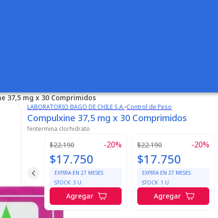
e 37,5 mg x 30 Comprimidos
LABORATORIO BAGO DE CHILE S.A.
Control de Peso
Compulxine 37,5 mg x 30 Comprimidos
fentermina clorhidrato
-
20
%
-
20
%
$22.190
$22.190
$17.750
$17.750
EXPIRA EN
27
MESES
EXPIRA EN
27
MESES
STOCK:
3
U.
STOCK:
1
U.
Agregar
Agregar