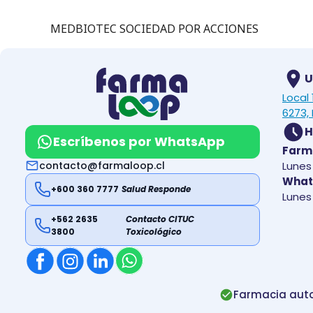
MEDBIOTEC SOCIEDAD POR ACCIONES
U
Local
6273, 
H
Escríbenos por WhatsApp
Farm
contacto@farmaloop.cl
Lunes 
What
+600 360 7777
Salud Responde
Lunes 
+562 2635
Contacto CITUC
3800
Toxicológico
Farmacia auto