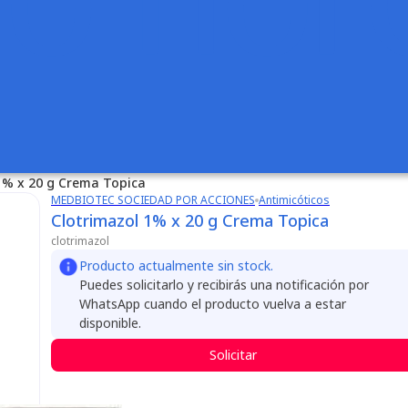
1% x 20 g Crema Topica
MEDBIOTEC SOCIEDAD POR ACCIONES
Antimicóticos
Clotrimazol 1% x 20 g Crema Topica
clotrimazol
Producto actualmente sin stock.
Puedes solicitarlo y recibirás una notificación por
WhatsApp cuando el producto vuelva a estar
disponible.
Solicitar