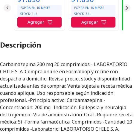
¡A
enté
EXPIRA EN
16
MESES
EXPIRA EN
16
MESES
pr
STOCK:
1
U.
STOCK:
3
U.
Agregar
Agregar
Ac
Descripción
Carbamazepina 200 mg 20 comprimidos - LABORATORIO
CHILE S. A. Compra online en Farmaloop y recibe con
despacho a domicilio. Revisa precio, stock y disponibilidad
actualizada antes de comprar. Venta sujeta a receta médica
cuando aplique. Uso responsable según indicación
profesional. -Principio activo: Carbamazepina -
Concentración: 200 mg -Indicación: Epilepsia y neuralgia
del trigémino -Vía de administración: Oral -Requiere receta
médica: Sí -Forma farmacéutica: Comprimidos -Cantidad: 20
comprimidos -Laboratorio: LABORATORIO CHILE S. A.