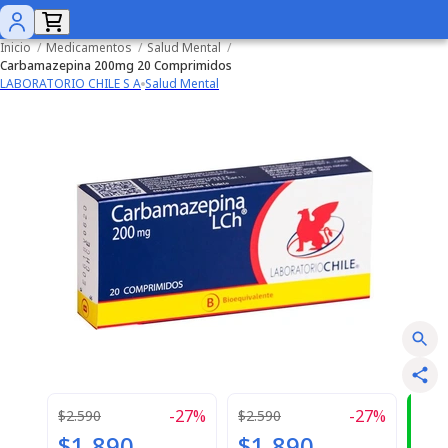
Inicio
/
Medicamentos
/
Salud Mental
/
Carbamazepina 200mg 20 Comprimidos
LABORATORIO CHILE S A
Salud Mental
-
27
%
-
27
%
¿
$2.590
$2.590
$1.890
$1.890