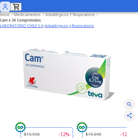
Inicio
/
Medicamentos
/
Antialérgicos Y Respiratorio
/
Cam x 30 Comprimidos
LABORATORIO CHILE S A
Antialérgicos y Respiratorio
-
12
%
-
12
%
$15.590
$15.590