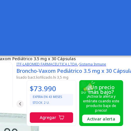
axom Pediátrico 3.5 mg x 30 Cápsulas
ITF-LABOMED FARMACEUTICA LTDA.
Sistema Inmune
Broncho-Vaxom Pediátrico 3.5 mg x 30 Cápsul
lisado bact.liofilizado.hi 3,5 mg
$73.990
¿Un precio
más bajo?
¡Activa la alerta y
EXPIRA EN
43
MESES
entérate cuando este
STOCK:
2
U.
producto baje de
precio!
Agregar
Activar alerta