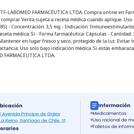
- ITF-LABOMED FARMACÉUTICA LTDA. Compra online en Farmal
e comprar. Venta sujeta a receta médica cuando aplique. Uso
M-85) - Concentración: 3,5 mg - Indicación: Inmunoestimulant
 receta médica: Sí - Forma farmacéutica: Cápsulas - Cantida
tener en lugar fresco y seco, protegido de la luz. Evitar
actancia: Uso solo bajo indicación médica. Si estás embaraza
OMED FARMACEUTICA LTDA.
Información
bicación
Medicamentos
 1 Avenida Príncipe de Gales
Uso racional de 
La Reina, Santiago de Chile.
Folletos de inform
orarios