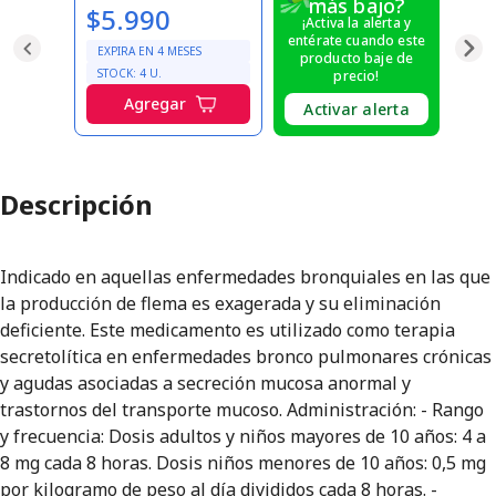
más bajo?
$5.990
¡Activa la alerta y
entérate cuando este
EXPIRA EN
4
MESES
producto baje de
STOCK:
4
U.
precio!
Agregar
Activar alerta
Descripción
Indicado en aquellas enfermedades bronquiales en las que
la producción de flema es exagerada y su eliminación
deficiente. Este medicamento es utilizado como terapia
secretolí­tica en enfermedades bronco pulmonares crónicas
y agudas asociadas a secreción mucosa anormal y
trastornos del transporte mucoso. Administración: - Rango
y frecuencia: Dosis adultos y niños mayores de 10 años: 4 a
8 mg cada 8 horas. Dosis niños menores de 10 años: 0,5 mg
por kilogramo de peso al día divididos cada 8 horas. -