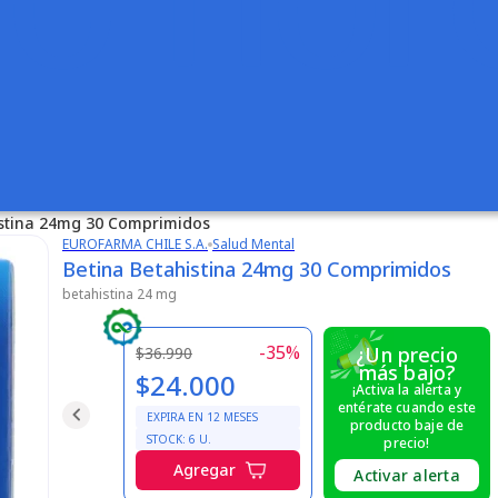
istina 24mg 30 Comprimidos
EUROFARMA CHILE S.A.
Salud Mental
Betina Betahistina 24mg 30 Comprimidos
betahistina 24 mg
-
35
%
¿Un precio
$36.990
más bajo?
$24.000
¡Activa la alerta y
entérate cuando este
EXPIRA EN
12
MESES
producto baje de
STOCK:
6
U.
precio!
Agregar
Activar alerta