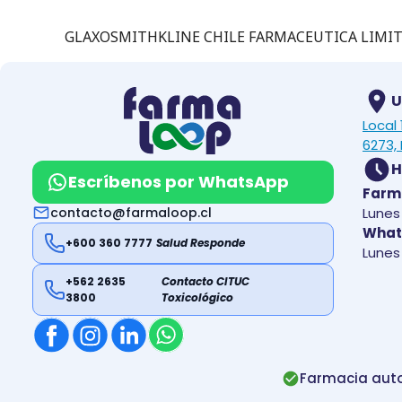
GLAXOSMITHKLINE CHILE FARMACEUTICA LIMI
U
Local
6273, 
H
Escríbenos por WhatsApp
Farm
contacto@farmaloop.cl
Lunes 
What
+600 360 7777
Salud Responde
Lunes 
+562 2635
Contacto CITUC
3800
Toxicológico
Farmacia auto