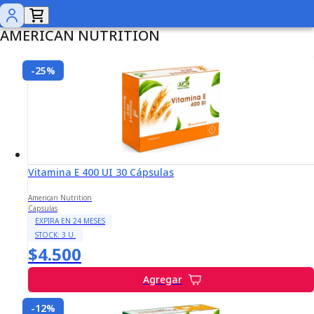
AMERICAN NUTRITION
-
25
%
Vitamina E 400 UI 30 Cápsulas
American Nutrition
Capsulas
EXPIRA EN
24
MESES
STOCK:
3
U.
$4.500
Agregar
-
12
%