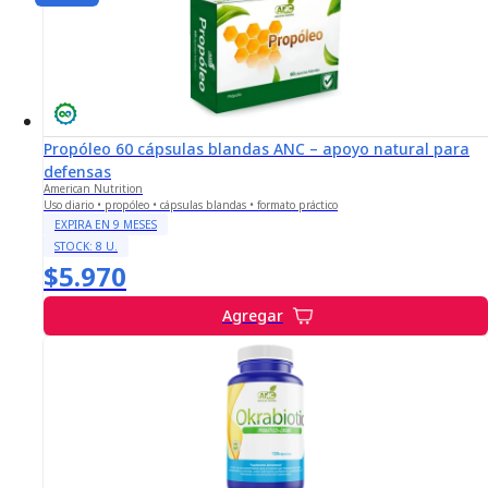
Propóleo 60 cápsulas blandas ANC – apoyo natural para
defensas
American Nutrition
Uso diario • propóleo • cápsulas blandas • formato práctico
EXPIRA EN
9
MESES
STOCK:
8
U.
$5.970
Agregar